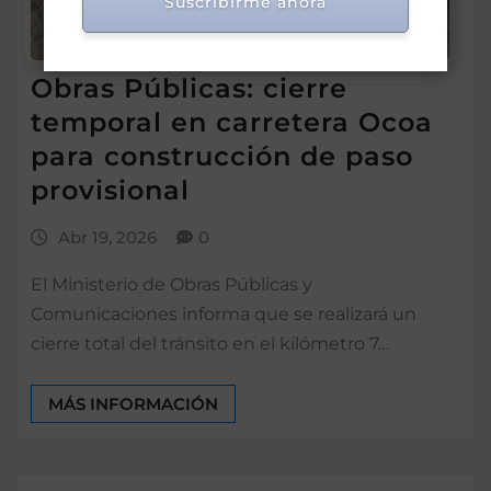
Suscribirme ahora
Obras Públicas: cierre
temporal en carretera Ocoa
para construcción de paso
provisional
Abr 19, 2026
0
El Ministerio de Obras Públicas y
Comunicaciones informa que se realizará un
cierre total del tránsito en el kilómetro 7…
MÁS INFORMACIÓN