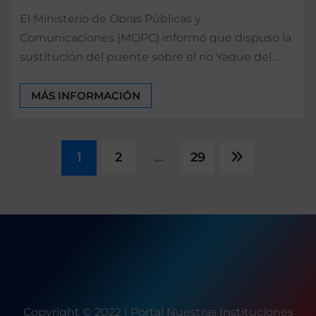
El Ministerio de Obras Públicas y
Comunicaciones (MOPC) informó que dispuso la
sustitución del puente sobre el río Yaque del…
MÁS INFORMACIÓN
Paginación
1
2
…
29
de
entradas
Copyright © 2022 | Portal Nuestras Instituciones