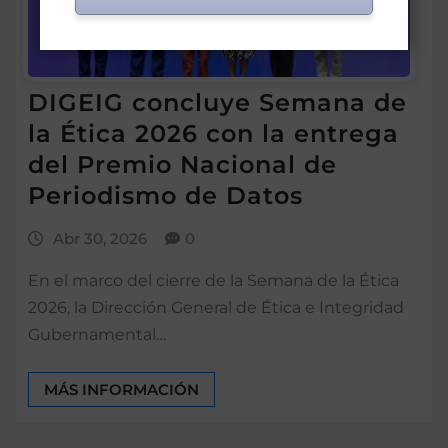
DIGEIG concluye Semana de
la Ética 2026 con la entrega
del Premio Nacional de
Periodismo de Datos
Abr 30, 2026
0
En el marco del cierre de la Semana de la Ética
2026, la Dirección General de Ética e Integridad
Gubernamental…
MÁS INFORMACIÓN