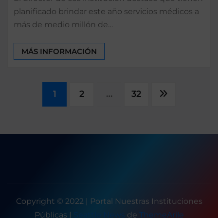
planificado brindar este año servicios médicos a
más de medio millón de…
MÁS INFORMACIÓN
Paginación
1
2
…
32
de
entradas
Copyright © 2022 | Portal Nuestras Instituciones
Públicas
|
Seattle News
de
ThemeArile