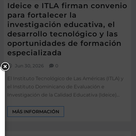
Ideice e ITLA firman convenio
para fortalecer la
investigación educativa, el
desarrollo tecnológico y las
oportunidades de formación
especializada
Jun 30, 2026
0
El Instituto Tecnológico de Las Américas (ITLA) y
el Instituto Dominicano de Evaluación e
Investigación de la Calidad Educativa (Ideice)…
MÁS INFORMACIÓN