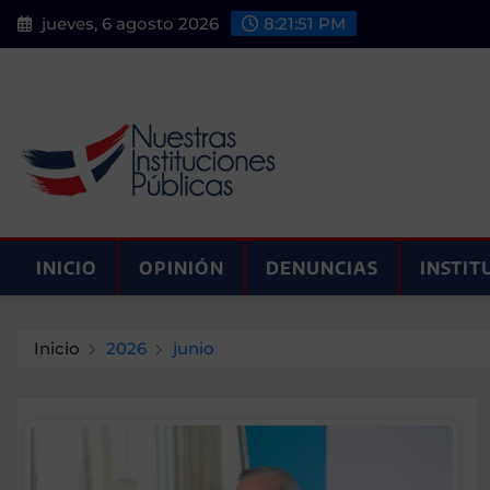
Saltar
jueves, 6 agosto 2026
8:21:52 PM
al
contenido
INICIO
OPINIÓN
DENUNCIAS
INSTIT
Inicio
2026
junio