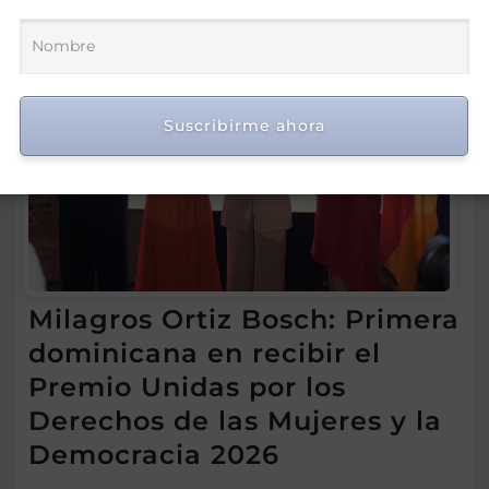
Suscribirme ahora
Milagros Ortiz Bosch: Primera
dominicana en recibir el
Premio Unidas por los
Derechos de las Mujeres y la
Democracia 2026