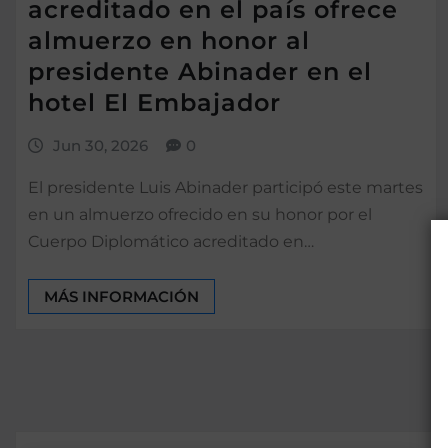
acreditado en el país ofrece
almuerzo en honor al
presidente Abinader en el
hotel El Embajador
Jun 30, 2026
0
El presidente Luis Abinader participó este martes
en un almuerzo ofrecido en su honor por el
Cuerpo Diplomático acreditado en…
MÁS INFORMACIÓN