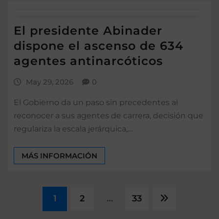
El presidente Abinader
dispone el ascenso de 634
agentes antinarcóticos
May 29, 2026
0
El Gobierno da un paso sin precedentes al
reconocer a sus agentes de carrera, decisión que
regulariza la escala jerárquica,…
MÁS INFORMACIÓN
Paginación
1
2
…
33