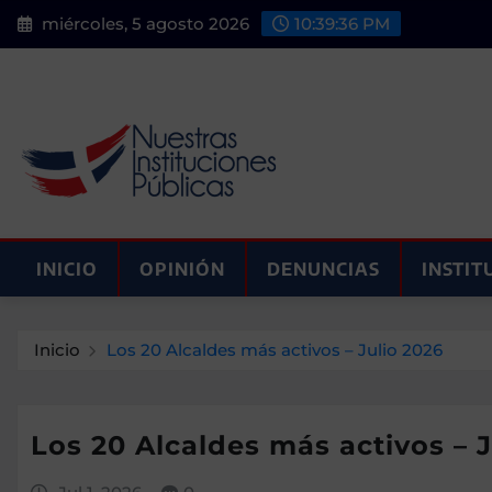
Saltar
miércoles, 5 agosto 2026
10:39:37 PM
al
contenido
INICIO
OPINIÓN
DENUNCIAS
INSTIT
Inicio
Los 20 Alcaldes más activos – Julio 2026
Los 20 Alcaldes más activos – J