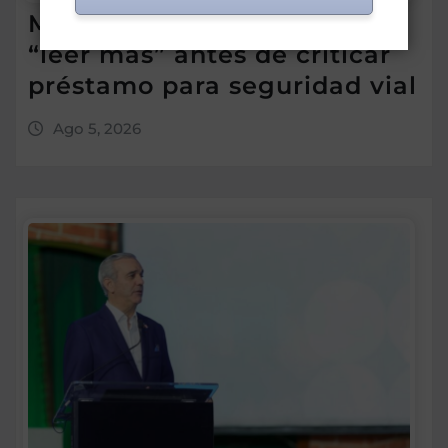
Morrison insta a diputados a
“leer más” antes de criticar
préstamo para seguridad vial
Ago 5, 2026