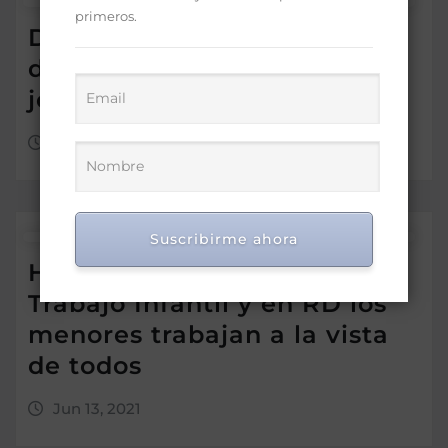
primeros.
Denuncian abuso de poder
del Ministerio Público contra
joven inocente
Jun 13, 2021
Suscribirme ahora
Hoy es el Día contra el
Trabajo Infantil y en RD los
menores trabajan a la vista
de todos
Jun 13, 2021