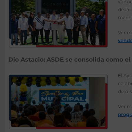
vende
de la 
marin
Ver m
vende
Dio Astacio:
ASDE se consolida como el 
El Ay
celeb
de dis
Ver m
progr