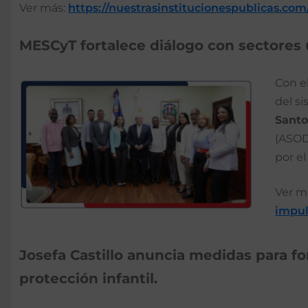
Ver más:
https://nuestrasinstitucionespublicas.co
MESCyT fortalece diálogo con sectores u
Con e
del s
Santo
(ASOD
por e
Ver m
impul
Josefa Castillo anuncia medidas para fo
protección infantil.