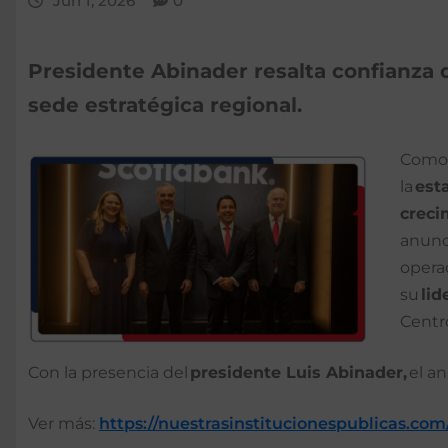
Jun 1, 2026
0
Presidente Abinader resalta confianza 
sede estratégica regional.
Como 
la
est
creci
anunci
opera
su
lid
Centr
Con la presencia del
presidente Luis Abinader,
el an
Ver más:
https://nuestrasinstitucionespublicas.com