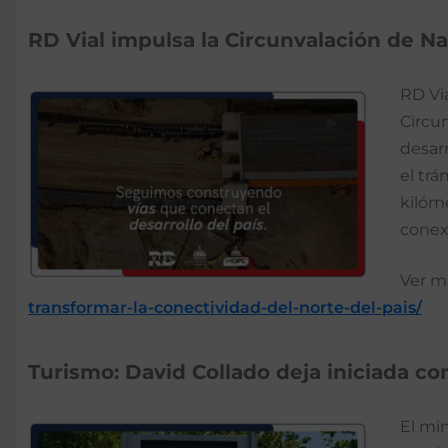
RD Vial impulsa la Circunvalación de Na
RD Via
Circu
desarr
el trá
kilóme
conexi
Ver m
transformar-la-conectividad-del-norte-del-pais/
Turismo: David Collado deja iniciada c
El mi