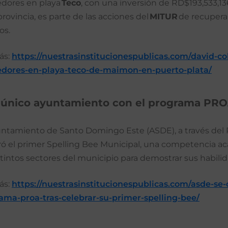
dores en playa
Teco
, con una inversión de RD$193,533,13
provincia, es parte de las acciones del
MITUR
de recuperar
os.
ás:
https://nuestrasinstitucionespublicas.com/david-co
dores-en-playa-teco-de-maimon-en-puerto-plata/
único ayuntamiento con el programa PROA 
untamiento de Santo Domingo Este (ASDE), a través del 
ró el primer Spelling Bee Municipal, una competencia a
tintos sectores del municipio para demostrar sus habilid
ás:
https://nuestrasinstitucionespublicas.com/asde-se
ama-proa-tras-celebrar-su-primer-spelling-bee/