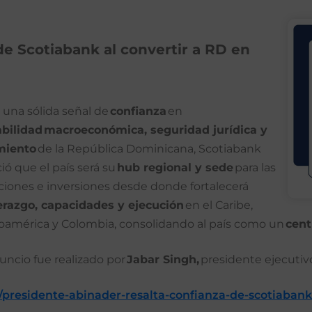
de Scotiabank al convertir a RD en
una sólida señal de
confianza
en
abilidad
macroeconómica, seguridad jurídica y
miento
de la República Dominicana, Scotiabank
ó que el país será su
hub regional y sede
para las
ciones e inversiones desde donde fortalecerá
erazgo, capacidades y ejecución
en el Caribe,
oamérica y Colombia, consolidando al país como un
cent
uncio fue realizado por
Jabar Singh,
presidente ejecutiv
/presidente-abinader-resalta-confianza-de-scotiabank-