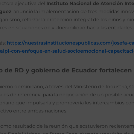
ectora ejecutiva del
Instituto Nacional de Atención Inte
guez
, anunció la implementación de tres medidas innovad
ganismo, reforzar la protección integral de los niños y niñ
es en situaciones de vulnerabilidad hacia las entidades
ás:
https://nuestrasinstitucionespublicas.com/josefa-c
naipi-con-enfoque-en-salud-socioemocional-capacitacio
io de
RD y gobierno de Ecuador fortalecen c
bierno dominicano, a través del Ministerio de Industria,
les de referencia para la negociación de un posible acue
oriano que impulsaría y promovería los intercambios com
ctivo entre ambas naciones.
como resultado de la reunión que sostuvieron recientem