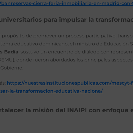
m/banreservas-cierra-feria-inmobiliaria-en-madrid-co
niversitarios para impulsar la transformac
l propósito de promover un proceso participativo, trans
istema educativo dominicano, el ministro de Educación Su
s Badía
, sostuvo un encuentro de diálogo con represen
EMU), donde fueron abordados los principales aspectos
l Gobierno.
ás:
https://nuestrasinstitucionespublicas.com/mescyt-f
sar-la-transformacion-educativa-naciona/
rtalecer la misión del INAIPI con enfoque 