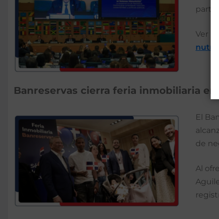
partic
Ver m
nutri
Banreservas cierra feria inmobiliaria 
El Ba
alcan
de neg
Al ofr
Aguil
regis