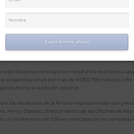
ipación en la
Rome Nutrition Week
, celebrada en
Roma
ás:
https://nuestrasinstitucionespublicas.com/victor-
cion-y-sistemas-alimentarios-sostenibles/
Suscribirme ahora
en Madrid con financiamientos por más de R
nco de Reservas concluyó con resultados exitosos su segu
zar preaprobaciones por más de RD$3,798 millones, cifr
ocios frente a la edición anterior.
ecer los resultados de la feria en representación del pr
era, Henry Ogando, director senior de las Oficinas de Re
tró un incremento de 32% en participación en comparació