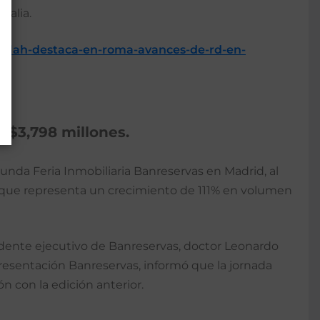
, Italia.
atallah-destaca-en-roma-avances-de-rd-en-
D$3,798 millones.
nda Feria Inmobiliaria Banreservas en Madrid, al
a que representa un crecimiento de 111% en volumen
esidente ejecutivo de Banreservas, doctor Leonardo
presentación Banreservas, informó que la jornada
n con la edición anterior.