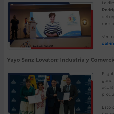
La dir
Rodrí
del or
menor
Ver m
del-i
Yayo Sanz Lovatón: Industria y Comerc
El go
genera
ecuat
produ
Esto 