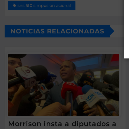
sns 5t0 simposion acional
NOTICIAS RELACIONADAS
Morrison insta a diputados a