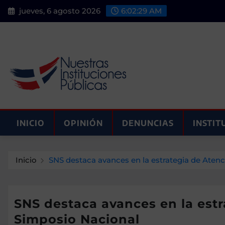
Saltar
jueves, 6 agosto 2026
6:02:30 AM
al
contenido
INICIO
OPINIÓN
DENUNCIAS
INSTIT
Inicio
SNS destaca avances en la estrategia de Atenc
SNS destaca avances en la estr
Simposio Nacional