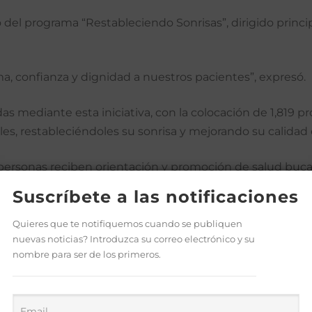
o del programa “Restableciendo Sonrisas”, dirigido prin
a, confianza y dignidad a nuestros pacientes”, expresó.
s mediante esta iniciativa, con la colocación de 1,819 p
s, restableciéndoles su sonrisa y mejorando su calidad 
ersonas reciben orientación y promoción de salud bucal
ica de Salud.
Suscríbete a las notificaciones
tendrán la oportunidad de presentar trabajos realizados en
Quieres que te notifiquemos cuando se publiquen
nuevas noticias? Introduzca su correo electrónico y su
cretos y llevar a sus comunidades herramientas que contr
nombre para ser de los primeros.