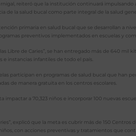
rnigal, reiteró que la institución continuará impulsando
cia de la salud bucal como parte integral de la salud gene
tención primaria en salud bucal que se desarrollan a nive
 programas preventivos implementados en escuelas y co
as Libre de Caries”, se han entregado más de 640 mil kit
 e instancias infantiles de todo el país.
elas participan en programas de salud bucal que han per
adas de manera gratuita en los centros escolares.
ta impactar a 70,323 niños e incorporar 100 nuevas esc
ies”, explicó que la meta es cubrir más de 150 Centros 
iños, con acciones preventivas y tratamientos que contr