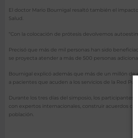
El doctor Mario Bournigal resaltó también el impact
Salud.
“Con la colocación de prótesis devolvemos autoestim
Precisó que más de mil personas han sido beneficiada
se proyecta atender a más de 500 personas adicionale
Bournigal explicó además que más de un millón de p
a pacientes que acuden a los servicios de la Red Públ
Durante los tres días del simposio, los participantes 
con expertos internacionales, construir acuerdos con
población.