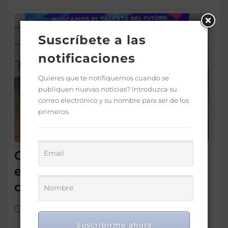
Suscríbete a las
notificaciones
Quieres que te notifiquemos cuando se
publiquen nuevas noticias? Introduzca su
correo electrónico y su nombre para ser de los
primeros.
Gobierno premia a 170
estudiantes por méritos en
ciencias y tecnologías
Ago 4, 2026
Suscribirme ahora