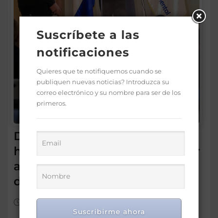
Suscríbete a las
notificaciones
Quieres que te notifiquemos cuando se
publiquen nuevas noticias? Introduzca su
correo electrónico y su nombre para ser de los
primeros.
Director SNS proyecta 150
hospitales operen con mayor
autonomía en los próximos
dos años
Ago 7, 2026
Suscribirme ahora