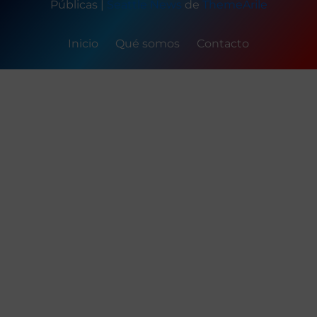
Públicas
|
Seattle News
de
ThemeArile
Inicio
Qué somos
Contacto