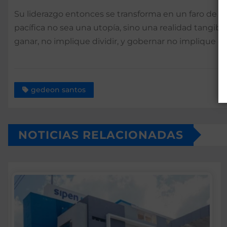
Su liderazgo entonces se transforma en un faro de s
pacífica no sea una utopía, sino una realidad tangibl
ganar, no implique dividir, y gobernar no implique co
gedeon santos
NOTICIAS RELACIONADAS