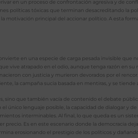
ivar en un proceso de confrontación agresiva y de confl
nes políticas tóxicas que terminan desacreditando la polí
la motivación principal del accionar político. A esta form
onvierte en una especie de carga pesada invisible que nos
co que vive atrapado en el odio, aunque tenga razón en su
nacieron con justicia y murieron devorados por el rencor
riente, la campaña sucia basada en mentiras, y se tiende a 
cas, sino que también vacía de contenido el debate públi
el único lenguaje posible, la capacidad de dialogar y d
mientos interminables. Al final, lo que queda es un siste
r precio. Es en este escenario donde la democracia deja 
ermina erosionando el prestigio de los políticos y dañan