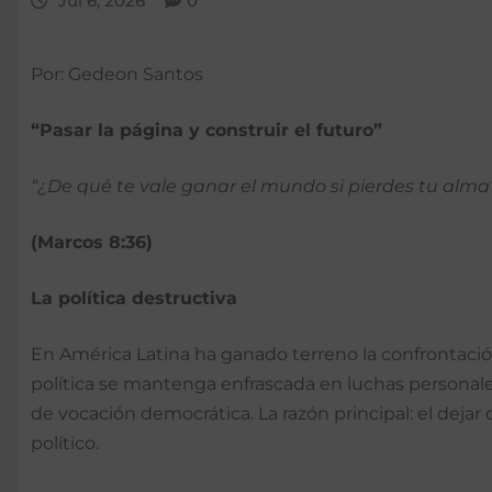
Jul 6, 2026
0
Por: Gedeon Santos
“Pasar la página y construir el futuro”
“¿De qué te vale ganar el mundo si pierdes tu alma
(Marcos 8:36)
La política destructiva
En América Latina ha ganado terreno la confrontación 
política se mantenga enfrascada en luchas personale
de vocación democrática. La razón principal: el dejar 
político.