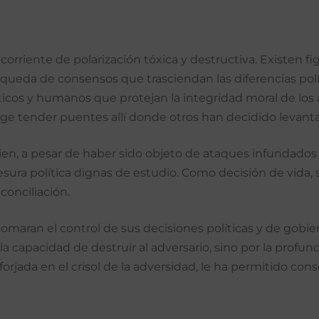
a corriente de polarización tóxica y destructiva. Existen
úsqueda de consensos que trasciendan las diferencias pol
 éticos y humanos que protejan la integridad moral de los a
e tender puentes allí donde otros han decidido levanta
uien, a pesar de haber sido objeto de ataques infundad
ra política dignas de estudio. Como decisión de vida, s
conciliación.
tomaran el control de sus decisiones políticas y de gobie
a capacidad de destruir al adversario, sino por la profu
, forjada en el crisol de la adversidad, le ha permitido c