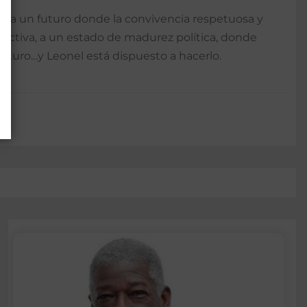
acia un futuro donde la convivencia respetuosa y
tructiva, a un estado de madurez política, donde
futuro…y Leonel está dispuesto a hacerlo.