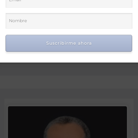
ensatez, confianza y estabilidad que ilumina el camino h
e que permita pasar de la lógica de la confrontación des
brar cuentas. Esto supone pasar la página y construir el 
Suscribirme ahora