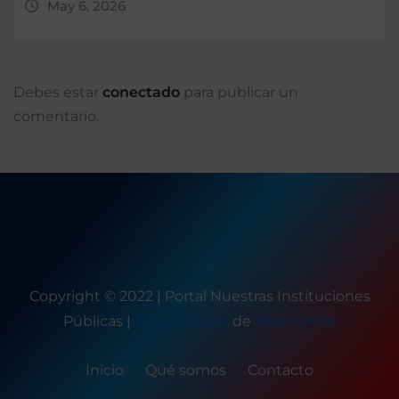
May 6, 2026
Debes estar
conectado
para publicar un
comentario.
Copyright © 2022 | Portal Nuestras Instituciones
Públicas
|
Seattle News
de
ThemeArile
Inicio
Qué somos
Contacto