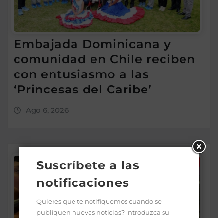
Embajada Dominicana y
comunidad en Chile reciben
con entusiasmo a las
‘Princesas del Caribe’
Ago 6, 2026
Suscríbete a las
notificaciones
Quieres que te notifiquemos cuando se
publiquen nuevas noticias? Introduzca su