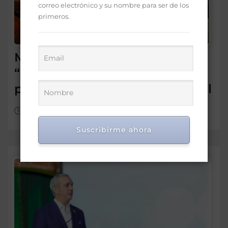
correo electrónico y su nombre para ser de los
primeros.
Morrison insta a diputados a
“leer más” antes de criticar
préstamo para seguridad vial
Ago 5, 2026
Suscribirme ahora