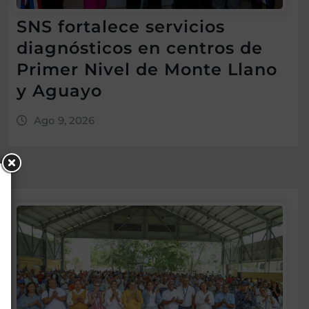
SNS fortalece servicios
diagnósticos en centros de
Primer Nivel de Monte Llano
y Aguayo
Ago 9, 2026