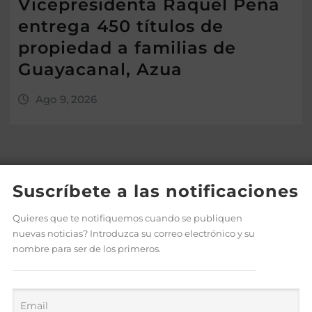
Vicepresidenta Raquel Peña
entrega 450 títulos de
propiedad a familias de
Guayacanal, Azua
Ago 9, 2026
Suscríbete a las notificaciones
Quieres que te notifiquemos cuando se publiquen
nuevas noticias? Introduzca su correo electrónico y su
nombre para ser de los primeros.