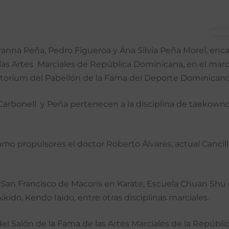
vanna Peña, Pedro Figueroa y Ana Silvia Peña Morel, enca
e las Artes Marciales de República Dominicana, en el mar
ditorium del Pabellón de la Fama del Deporte Dominicano
Carbonell y Peña pertenecen a la disciplina de taekownd
o propulsores el doctor Roberto Álvares, actual Cancille
an Francisco de Macorís en Karate, Escuela Chuan Shu C
kido, Kendo Iaido, entre otras disciplinas marciales.
l Salón de la Fama de las Artes Marciales de la Repúbl