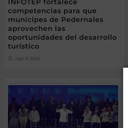
INFOTEP fortalece
competencias para que
munícipes de Pedernales
aprovechen las
oportunidades del desarrollo
turístico
Ago 9, 2026