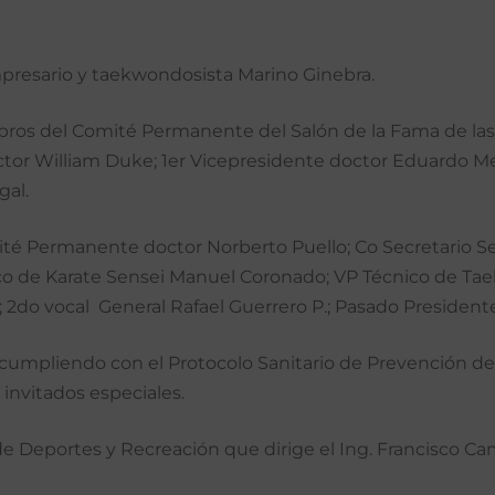
presario y taekwondosista Marino Ginebra.
ros del Comité Permanente del Salón de la Fama de las A
octor William Duke; 1er Vicepresidente doctor Eduardo M
gal.
ité Permanente doctor Norberto Puello; Co Secretario 
ico de Karate Sensei Manuel Coronado; VP Técnico de T
a; 2do vocal General Rafael Guerrero P.; Pasado President
 cumpliendo con el Protocolo Sanitario de Prevención del 
nvitados especiales.
e Deportes y Recreación que dirige el Ing. Francisco Cam