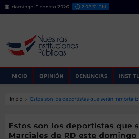
Saltar
domingo, 9 agosto 2026
2:08:33 PM
al
contenido
INICIO
OPINIÓN
DENUNCIAS
INSTIT
Inicio
Estos son los deportistas que serán inmortali
Estos son los deportistas que 
Marciales de RD este domingo