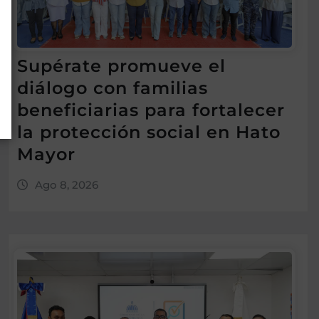
Supérate promueve el
diálogo con familias
beneficiarias para fortalecer
la protección social en Hato
Mayor
Ago 8, 2026