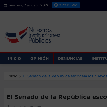
Saltar
viernes, 7 agosto 2026
9:29:20 PM
al
contenido
INICIO
OPINIÓN
DENUNCIAS
INSTIT
Inicio
El Senado de la República escogerá los nuevos
El Senado de la República esco