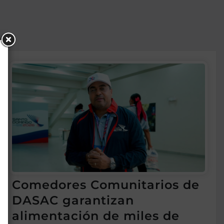
Comedores Comunitarios de
DASAC garantizan
alimentación de miles de