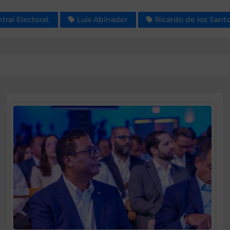
tral Electoral.
Luis Abinader
Ricardo de los Sant