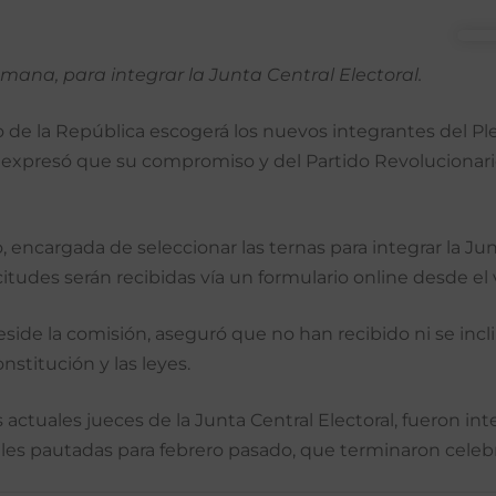
emana, para integrar la Junta Central Electoral.
e la República escogerá los nuevos integrantes del Pleno
er, expresó que su compromiso y del Partido Revolucion
encargada de seleccionar las ternas para integrar la Junt
icitudes serán recibidas vía un formulario online desde el
side la comisión, aseguró que no han recibido ni se incl
nstitución y las leyes.
actuales jueces de la Junta Central Electoral, fueron int
ales pautadas para febrero pasado, que terminaron cele