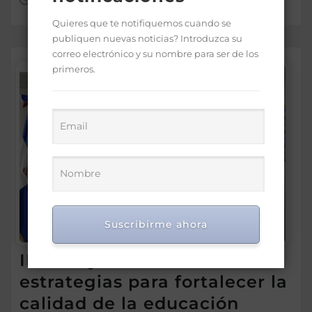
Quieres que te notifiquemos cuando se
publiquen nuevas noticias? Introduzca su
correo electrónico y su nombre para ser de los
primeros.
Suscribirme ahora
IDEICE y MINERD coordinan
estrategias para fortalecer la
calidad de la educación