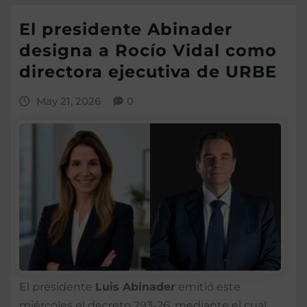
El presidente Abinader
designa a Rocío Vidal como
directora ejecutiva de URBE
May 21, 2026
0
El presidente
Luis Abinader
emitió este
miércoles el decreto 293-26, mediante el cual