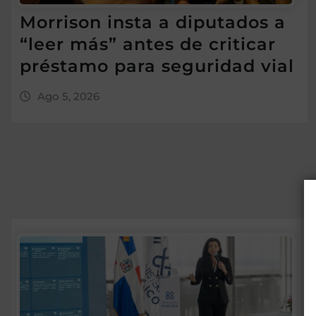
Morrison insta a diputados a
“leer más” antes de criticar
préstamo para seguridad vial
Ago 5, 2026