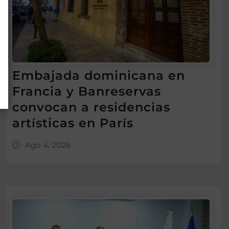
Embajada dominicana en
Francia y Banreservas
convocan a residencias
artísticas en París
Ago 4, 2026