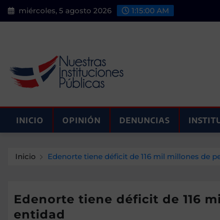
Saltar
miércoles, 5 agosto 2026
1:15:01 AM
al
contenido
INICIO
OPINIÓN
DENUNCIAS
INSTIT
Inicio
Edenorte tiene déficit de 116 mil millones de 
Edenorte tiene déficit de 116 
entidad