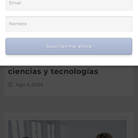
Suscribirme ahora
Gobierno premia a 170
estudiantes por méritos en
ciencias y tecnologías
Ago 4, 2026