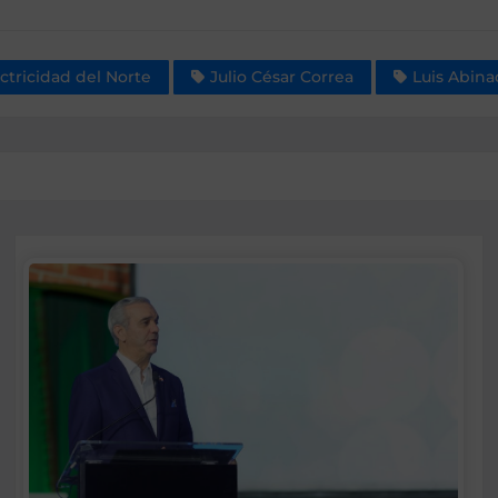
ctricidad del Norte
Julio César Correa
Luis Abina