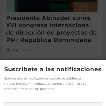
Presidente Abinader abrirá
XVI congreso internacional
de dirección de proyectos de
PMI República Dominicana
Ago 5, 2026
Suscríbete a las notificaciones
Quieres que te notifiquemos cuando se publiquen
nuevas noticias? Introduzca su correo electrónico y su
nombre para ser de los primeros.