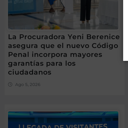
La Procuradora Yeni Berenice
asegura que el nuevo Código
Penal incorpora mayores
garantías para los
ciudadanos
Ago 5, 2026