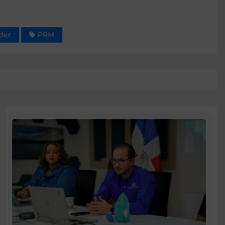
der
PRM