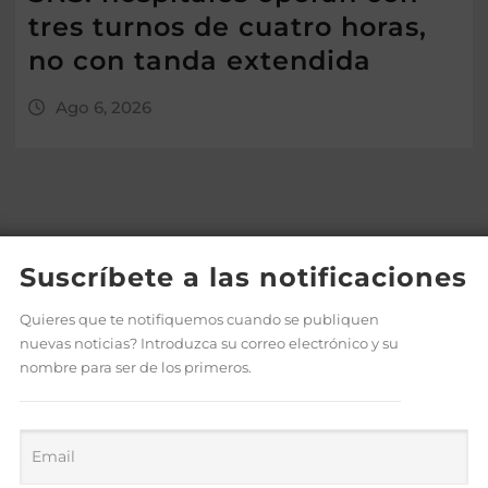
tres turnos de cuatro horas,
no con tanda extendida
Ago 6, 2026
Suscríbete a las notificaciones
Quieres que te notifiquemos cuando se publiquen
nuevas noticias? Introduzca su correo electrónico y su
nombre para ser de los primeros.