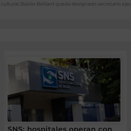
ultural; Basilio Belliard queda designado secretario eje
SNS: hospitales operan con