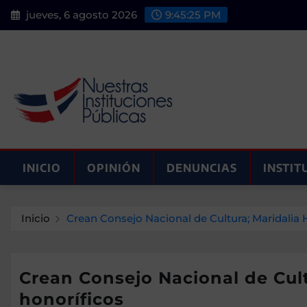
Saltar
jueves, 6 agosto 2026
9:45:27 PM
al
contenido
INICIO
OPINIÓN
DENUNCIAS
INSTIT
Inicio
Crean Consejo Nacional de Cultura; Maridalia
Crean Consejo Nacional de Cul
honoríficos