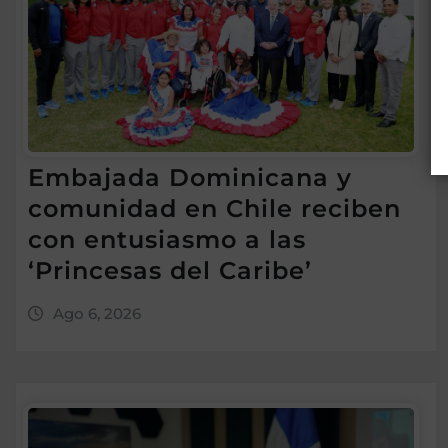
Embajada Dominicana y
comunidad en Chile reciben
con entusiasmo a las
‘Princesas del Caribe’
Ago 6, 2026