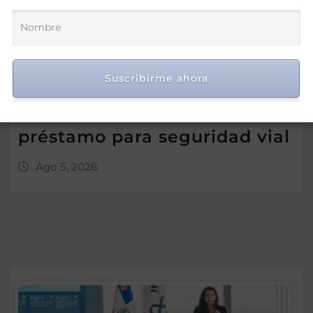
Suscribirme ahora
Morrison insta a diputados a
“leer más” antes de criticar
préstamo para seguridad vial
Ago 5, 2026