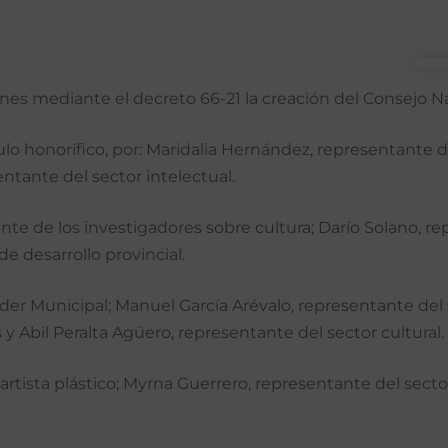
unes mediante el decreto 66-21 la creación del Consejo N
tulo honorífico, por: Maridalia Hernández, representante 
entante del sector intelectual.
nte de los investigadores sobre cultura; Darío Solano, re
e desarrollo provincial.
er Municipal; Manuel García Arévalo, representante del s
y Abil Peralta Agüero, representante del sector cultural.
l, artista plástico; Myrna Guerrero, representante del sec