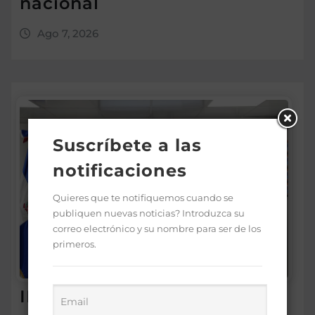
nacional
Ago 7, 2026
Suscríbete a las
notificaciones
Quieres que te notifiquemos cuando se
publiquen nuevas noticias? Introduzca su
correo electrónico y su nombre para ser de los
primeros.
IDEICE y MINERD coordinan