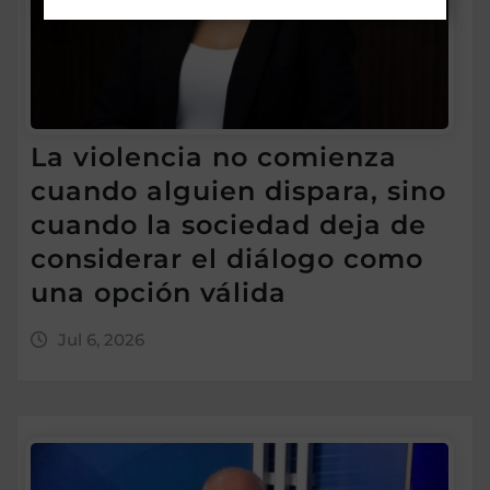
La violencia no comienza
cuando alguien dispara, sino
cuando la sociedad deja de
considerar el diálogo como
una opción válida
Jul 6, 2026