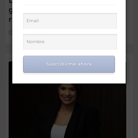
La decisión de vivir y
gobernar sin odios ni
resentimientos
Jul 6, 2026
Suscribirme ahora