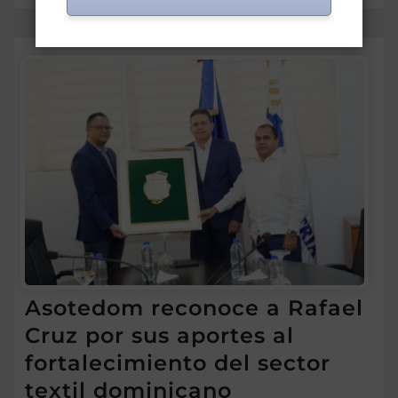
Asotedom reconoce a Rafael
Cruz por sus aportes al
fortalecimiento del sector
textil dominicano