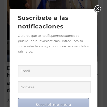
Suscríbete a las
notificaciones
Quieres que te notifiquemos cuando se
publiquen nuevas noticias? Introduzca su
correo electrónico y su nombre para ser de los
primeros.
Director SNS proyecta 150
hospitales operen con mayor
autonomía en los próximos
dos años
Ago 7, 2026
Suscribirme ahora