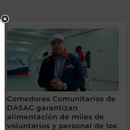
Comedores Comunitarios de
DASAC garantizan
alimentación de miles de
voluntarios y personal de los