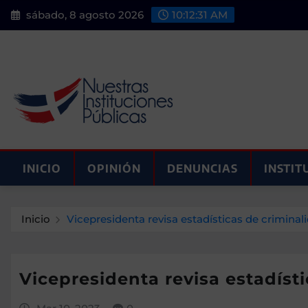
Saltar
sábado, 8 agosto 2026
10:12:33 AM
al
contenido
INICIO
OPINIÓN
DENUNCIAS
INSTIT
Inicio
Vicepresidenta revisa estadísticas de criminal
Vicepresidenta revisa estadíst