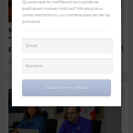
Quieres que te notifiquemos cuando se
publiquen nuevas noticias? Introduzca su
correo electrónico y su nombre para ser de los
primeros.
Morrison insta a diputados a
“leer más” antes de criticar
préstamo para seguridad vial
Ago 5, 2026
Suscribirme ahora