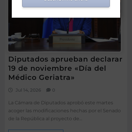
Diputados aprueban declarar
19 de noviembre «Día del
Médico Geriatra»
Jul 14, 2026
0
La Cámara de Diputados aprobó este martes
acoger las modificaciones hechas por el Senado
de la República al proyecto de…