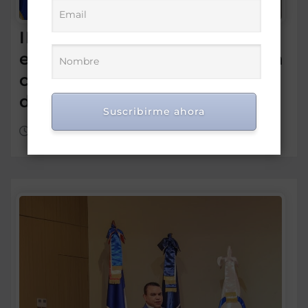
IDEICE y MINERD coordinan
estrategias para fortalecer la
calidad de la educación
dominicana
Suscribirme ahora
Ago 7, 2026