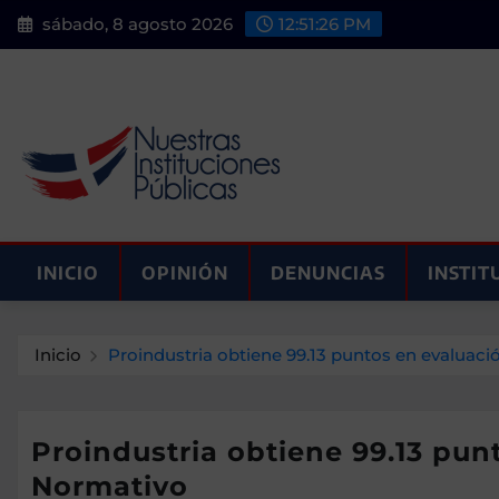
Saltar
sábado, 8 agosto 2026
12:51:27 PM
al
contenido
INICIO
OPINIÓN
DENUNCIAS
INSTIT
Inicio
Proindustria obtiene 99.13 puntos en evaluac
Proindustria obtiene 99.13 pu
Normativo