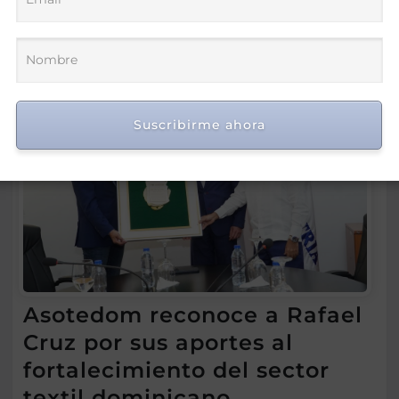
Suscribirme ahora
Asotedom reconoce a Rafael
Cruz por sus aportes al
fortalecimiento del sector
textil dominicano