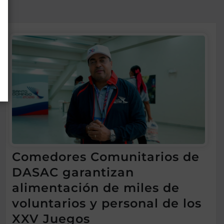
Comedores Comunitarios de
DASAC garantizan
alimentación de miles de
voluntarios y personal de los
XXV Juegos