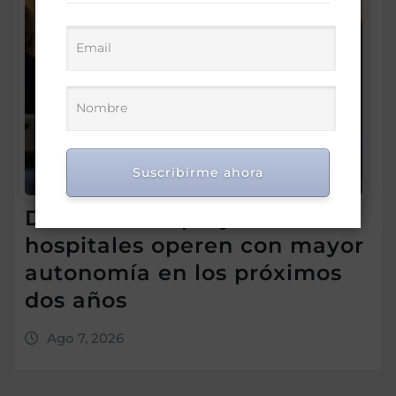
Suscribirme ahora
Director SNS proyecta 150
hospitales operen con mayor
autonomía en los próximos
dos años
Ago 7, 2026