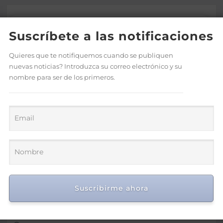
Suscríbete a las notificaciones
Quieres que te notifiquemos cuando se publiquen
nuevas noticias? Introduzca su correo electrónico y su
nombre para ser de los primeros.
Asotedom reconoce a Rafael
Cruz por sus aportes al
fortalecimiento del sector
Suscribirme ahora
textil dominicano