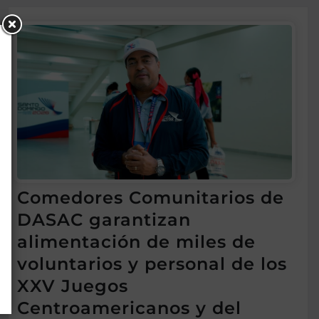
Comedores Comunitarios de
DASAC garantizan
alimentación de miles de
voluntarios y personal de los
XXV Juegos
Centroamericanos y del