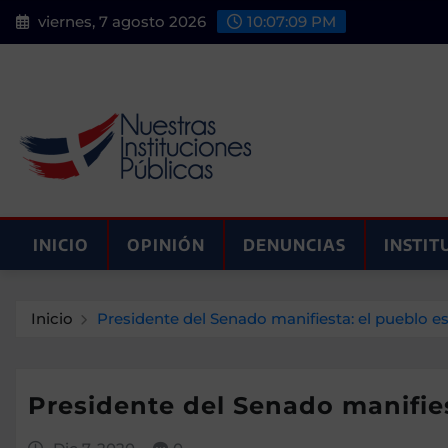
Saltar
viernes, 7 agosto 2026
10:07:10 PM
al
contenido
INICIO
OPINIÓN
DENUNCIAS
INSTIT
Inicio
Presidente del Senado manifiesta: el pueblo es
Presidente del Senado manifies