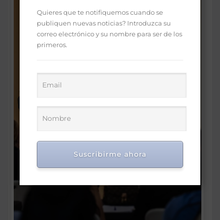
Quieres que te notifiquemos cuando se
publiquen nuevas noticias? Introduzca su
correo electrónico y su nombre para ser de los
primeros.
Suscribirme ahora