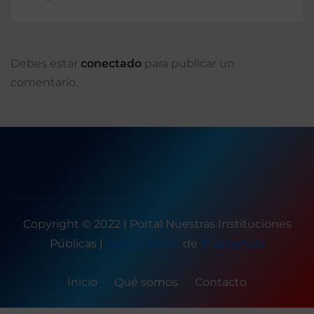
Debes estar
conectado
para publicar un
comentario.
Copyright © 2022 | Portal Nuestras Instituciones
Públicas
|
Seattle News
de
ThemeArile
Inicio
Qué somos
Contacto