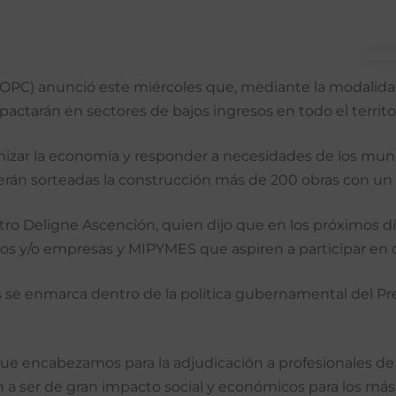
MOPC) anunció este miércoles que, mediante la modalida
tarán en sectores de bajos ingresos en todo el territor
mizar la economía y responder a necesidades de los muní
y serán sorteadas la construcción más de 200 obras con un 
ro Deligne Ascención, quien dijo que en los próximos días
tos y/o empresas y MIPYMES que aspiren a participar en 
s se enmarca dentro de la política gubernamental del Pre
n que encabezamos para la adjudicación a profesionales 
 a ser de gran impacto social y económicos para los más 