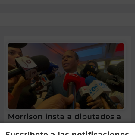
Morrison insta a diputados a
“leer más” antes de criticar
Suscríbete a las notificaciones