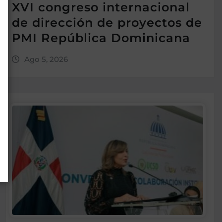
XVI congreso internacional
de dirección de proyectos de
PMI República Dominicana
Ago 5, 2026