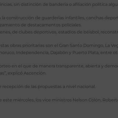
ncias, sin distinción de bandería o afiliación política algu
 la construcción de guarderías infantiles, canchas deport
zamiento de destacamentos policiales.
enes, de clubes deportivos, estadios de béisbol, reconst
stas obras prioritarias son el Gran Santo Domingo, La Veg
ahoruco, Independencia, Dajabón y Puerto Plata, entre otr
sorteo en el que de manera transparente, abierta y democ
as”, explicó Ascención.
e recepción de las propuestas a nivel nacional.
 este miércoles, los vice ministros Nelson Colón, Robert