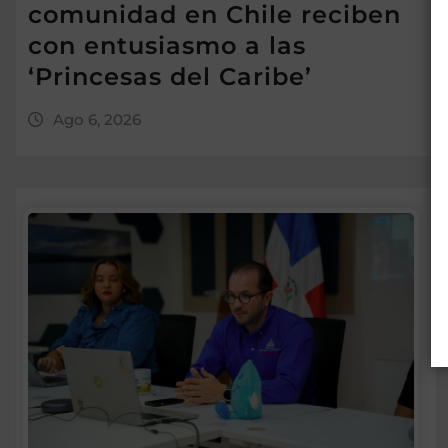
comunidad en Chile reciben
con entusiasmo a las
‘Princesas del Caribe’
Ago 6, 2026