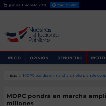
Saltar
jueves, 6 agosto 2026
7:48:41 PM
al
contenido
INICIO
OPINIÓN
DENUNCIAS
INSTIT
Inicio
MOPC pondrá en marcha amplio plan de constr
MOPC pondrá en marcha amplio 
millones