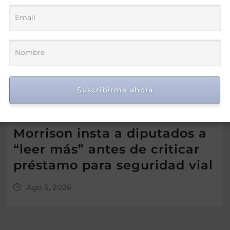
Suscribirme ahora
Morrison insta a diputados a
“leer más” antes de criticar
préstamo para seguridad vial
Ago 5, 2026