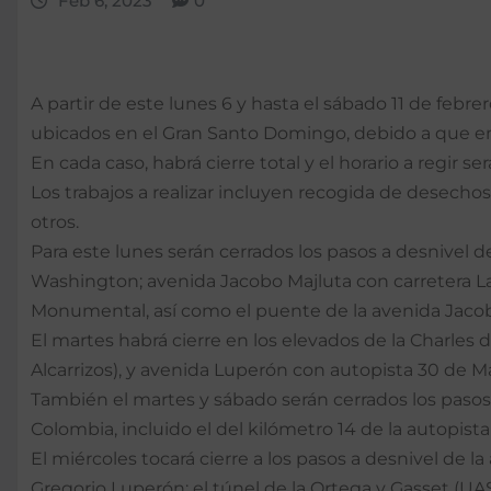
Feb 6, 2023
0
A partir de este lunes 6 y hasta el sábado 11 de febre
ubicados en el Gran Santo Domingo, debido a que en
En cada caso, habrá cierre total y el horario a regir s
Los trabajos a realizar incluyen recogida de desechos
otros.
Para este lunes serán cerrados los pasos a desnivel
Washington; avenida Jacobo Majluta con carretera La 
Monumental, así como el puente de la avenida Jacob
El martes habrá cierre en los elevados de la Charles d
Alcarrizos), y avenida Luperón con autopista 30 de M
También el martes y sábado serán cerrados los pasos 
Colombia, incluido el del kilómetro 14 de la autopista
El miércoles tocará cierre a los pasos a desnivel d
Gregorio Luperón; el túnel de la Ortega y Gasset (U