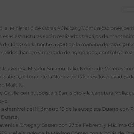
ro, el Ministerio de Obras Públicas y Comunicaciones cerra
 esas estructuras serán realizados trabajos de mantenim
erá de 10:00 de la noche a 5:00 de la mañana del día siguie
 sólidos, barrido y recogida de agregados, control de mal
 de la avenida Mirador Sur con Italia, Núñez de Cáceres
Isabela; el túnel de la Núñez de Cáceres; los elevados de
o Majluta.
e Gaulle con autopista a San Isidro y la carretera Mella; 
ayo.
a desnivel del Kilómetro 13 de la autopista Duarte con 
 Duarte.
e la avenida Ortega y Gasset con 27 de Febrero, y Máximo
ASD), y el elevado de la Máximo Gómez con Nicolás de Ov