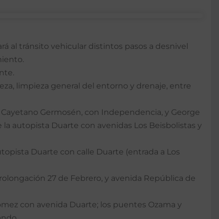
rá al tránsito vehicular distintos pasos a desnivel
iento.
nte.
eza, limpieza general del entorno y drenaje, entre
 con Cayetano Germosén, con Independencia, y George
 la autopista Duarte con avenidas Los Beisbolistas y
autopista Duarte con calle Duarte (entrada a Los
Prolongación 27 de Febrero, y avenida República de
 Gómez con avenida Duarte; los puentes Ozama y
ando.