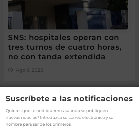
SNS: hospitales operan con
tres turnos de cuatro horas,
no con tanda extendida
Ago 6, 2026
Suscríbete a las notificaciones
Quieres que te notifiquemos cuando se publiquen
nuevas noticias? Introduzca su correo electrónico y su
nombre para ser de los primeros.