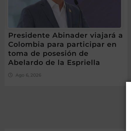
Presidente Abinader viajará a
Colombia para participar en
toma de posesión de
Abelardo de la Espriella
Ago 6, 2026