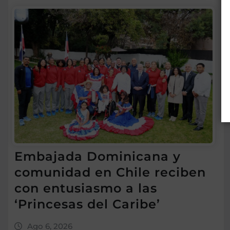
Embajada Dominicana y
comunidad en Chile reciben
con entusiasmo a las
‘Princesas del Caribe’
Ago 6, 2026