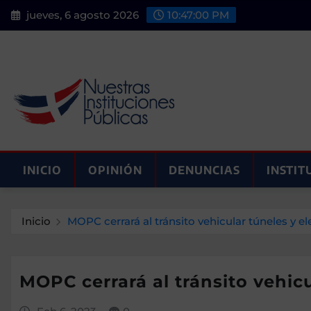
Saltar
jueves, 6 agosto 2026
10:47:02 PM
al
contenido
INICIO
OPINIÓN
DENUNCIAS
INSTIT
Inicio
MOPC cerrará al tránsito vehicular túneles y 
MOPC cerrará al tránsito vehic