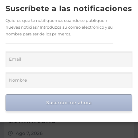
Suscríbete a las notificaciones
Quieres que te notifiquemos cuando se publiquen
nuevas noticias? Introduzca su correo electrónico y su
nombre para ser de los primeros.
IDEICE y MINERD coordinan
estrategias para fortalecer la
Suscribirme ahora
calidad de la educación
dominicana
Ago 7, 2026