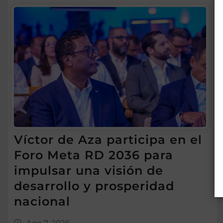
Víctor de Aza participa en el
Foro Meta RD 2036 para
impulsar una visión de
desarrollo y prosperidad
nacional
Ago 7, 2026