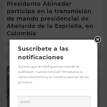
Presidente Abinader
participa en la transmisión
de mando presidencial de
Abelardo de la Espriella, en
Colombia
Ago 8, 2026
Suscríbete a las
notificaciones
Quieres que te notifiquemos cuando se
publiquen nuevas noticias? Introduzca su
correo electrónico y su nombre para ser de los
primeros.