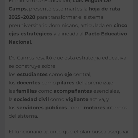
El ministro de Educación,
Luis Miguel De
Camps
, presentó este martes la
hoja de ruta
2025–2028
para transformar el sistema
preuniversitario dominicano, articulada en
cinco
ejes estratégicos
y alineada al
Pacto Educativo
Nacional.
De Camps resaltó que esta estrategia educativa
se construye sobre
los
estudiantes
como
eje
central,
los
docentes
como
pilares
del aprendizaje,
las
familias
como
acompañantes
esenciales,
la
sociedad civil
como
vigilante
activa, y
los
servidores públicos
como
motores
internos
del sistema.
El funcionario apuntó que el plan busca asegurar