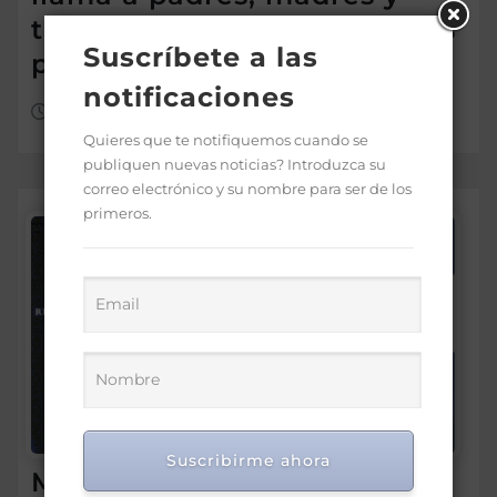
tutores a consultar sus datos
Suscríbete a las
para recibir el Bono a Mil
notificaciones
Ago 4, 2026
Quieres que te notifiquemos cuando se
publiquen nuevas noticias? Introduzca su
correo electrónico y su nombre para ser de los
primeros.
Suscribirme ahora
Ministro Luis Miguel De