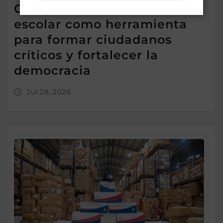
Camps destaca el debate
escolar como herramienta
para formar ciudadanos
críticos y fortalecer la
democracia
Jul 28, 2026