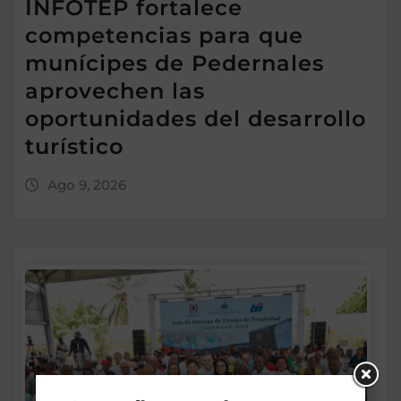
INFOTEP fortalece
competencias para que
munícipes de Pedernales
aprovechen las
oportunidades del desarrollo
turístico
Ago 9, 2026