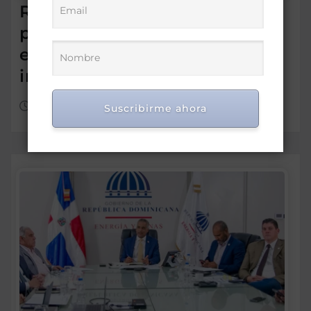
RD colaborará con México
para elevar la investigación
en hidrocarburos e
innovación energética
Jul 3, 2026
Suscribirme ahora