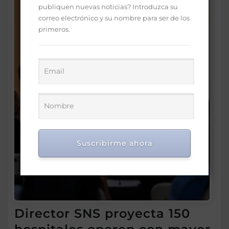
publiquen nuevas noticias? Introduzca su
correo electrónico y su nombre para ser de los
primeros.
Suscribirme ahora
Director SNS proyecta 150