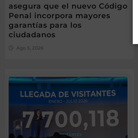
asegura que el nuevo Código
Penal incorpora mayores
garantías para los
ciudadanos
Ago 5, 2026