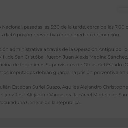
o Nacional, pasadas las 5:30 de la tarde, cerca de las 7:0
 les dictó prisión preventiva como medida de coerción.
ción administrativa a través de la Operación Antipulpo, l
I), de San Cristóbal, fueron Juan Alexis Medina Sánchez
ficina de Ingenieros Supervisores de Obras del Estado (
tos imputados debían guardar la prisión preventiva en e
Julián Esteban Suriel Suazo, Aquiles Alejandro Christoph
l juez José Alejandro Vargas era la cárcel Modelo de San
ocuraduría General de la República.