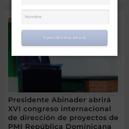
Suscribirme ahora
Presidente Abinader abrirá
XVI congreso internacional
de dirección de proyectos de
PMI República Dominicana