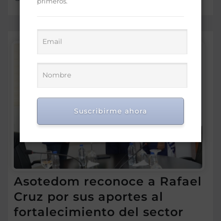
primeros.
Suscribirme ahora
Asotedom reconoce a Rafael
Cruz por sus aportes al
fortalecimiento del sector