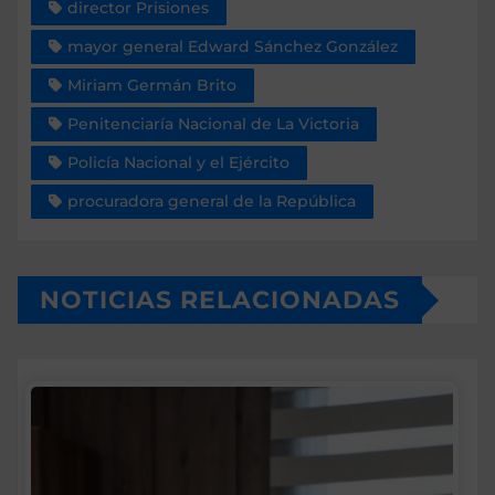
director Prisiones
mayor general Edward Sánchez González
Miriam Germán Brito
Peniten­ciaría Nacional de La Vic­toria
Po­licía Nacional y el Ejército
procuradora gene­ral de la República
NOTICIAS RELACIONADAS