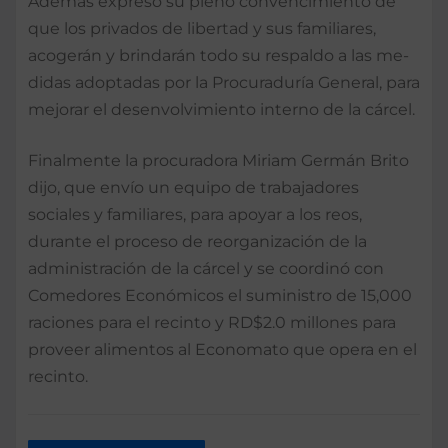
Además expresó su pleno conven­cimiento de
que los priva­dos de libertad y sus fami­liares,
acogerán y brindarán todo su respaldo a las me­
didas adoptadas por la Pro­curaduría General, para
me­jorar el desenvolvimiento interno de la cárcel.
Finalmente la procuradora Miriam Germán Brito
dijo, que envío un equipo de tra­bajadores
sociales y fa­miliares, para apoyar a los reos,
durante el pro­ceso de reorganización de la
administración de la cárcel y se coordinó con
Comedores Econó­micos el suministro de 15,000
raciones para el recinto y RD$2.0 mi­llones para
proveer ali­mentos al Economato que opera en el
recinto.