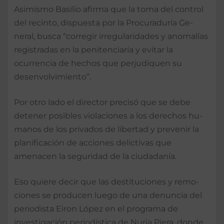
Asimismo Basilio afirma que la toma del control
del recinto, dispues­ta por la Procuraduría Ge­
neral, busca “corregir irre­gularidades y anomalías
registradas en la penitencia­ría y evitar la
ocurrencia de hechos que perjudiquen su
desenvolvimiento”.
Por otro lado el director precisó que se debe
detener posibles vio­laciones a los derechos hu­
manos de los privados de libertad y prevenir la
plani­ficación de acciones delicti­vas que
amenacen la seguri­dad de la ciudadanía.
Eso quiere decir que las destituciones y remo­
ciones se producen luego de una denuncia del
periodista Eiron López en el programa de
investigación periodís­tica de Nuria Piera, donde