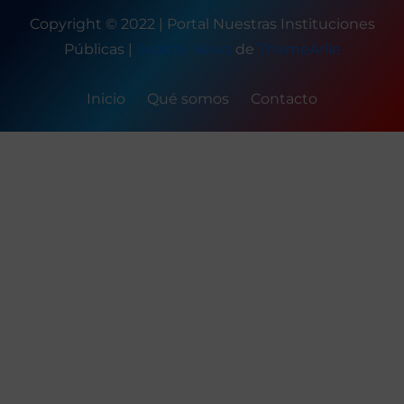
Copyright © 2022 | Portal Nuestras Instituciones
Públicas
|
Seattle News
de
ThemeArile
Inicio
Qué somos
Contacto