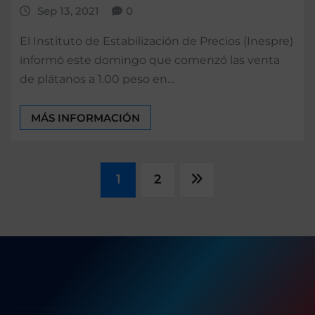
Sep 13, 2021
0
El Instituto de Estabilización de Precios (Inespre)
informó este domingo que comenzó las venta
de plátanos a 1.00 peso en…
MÁS INFORMACIÓN
Paginación
1
2
de
entradas