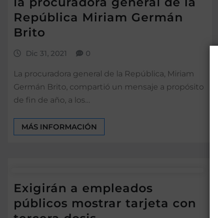
la procuradora general de la
República Miriam Germán
Brito
Dic 31, 2021
0
La procuradora general de la República, Miriam
Germán Brito, compartió un mensaje a propósito
de fin de año, a los…
MÁS INFORMACIÓN
Exigirán a empleados
públicos mostrar tarjeta con