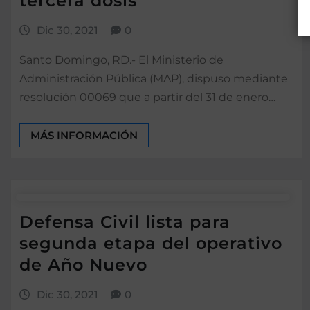
tercera dosis
Dic 30, 2021
0
Santo Domingo, RD.- El Ministerio de
Administración Pública (MAP), dispuso mediante
resolución 00069 que a partir del 31 de enero…
MÁS INFORMACIÓN
Defensa Civil lista para
segunda etapa del operativo
de Año Nuevo
Dic 30, 2021
0