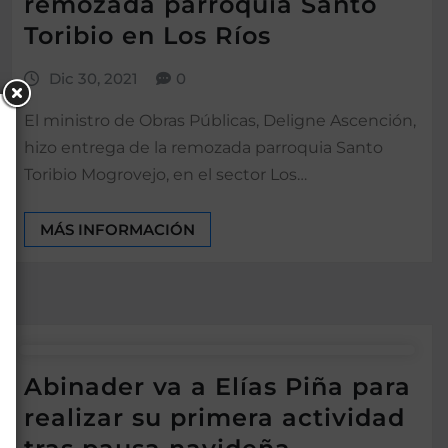
remozada parroquia Santo
Toribio en Los Ríos
Dic 30, 2021
0
El ministro de Obras Públicas, Deligne Ascención,
hizo entrega de la remozada parroquia Santo
Toribio Mogrovejo, en el sector Los…
MÁS INFORMACIÓN
Abinader va a Elías Piña para
realizar su primera actividad