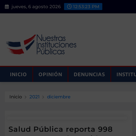
Saltar
jueves, 6 agosto 2026
12:53:23 PM
al
contenido
INICIO
OPINIÓN
DENUNCIAS
INSTIT
Inicio
2021
diciembre
Salud Pública reporta 998