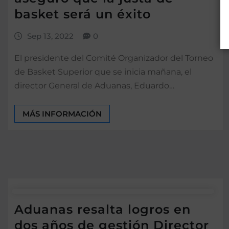
basket será un éxito
Sep 13, 2022
0
El presidente del Comité Organizador del Torneo
de Basket Superior que se inicia mañana, el
director General de Aduanas, Eduardo…
MÁS INFORMACIÓN
Aduanas resalta logros en
dos años de gestión Director