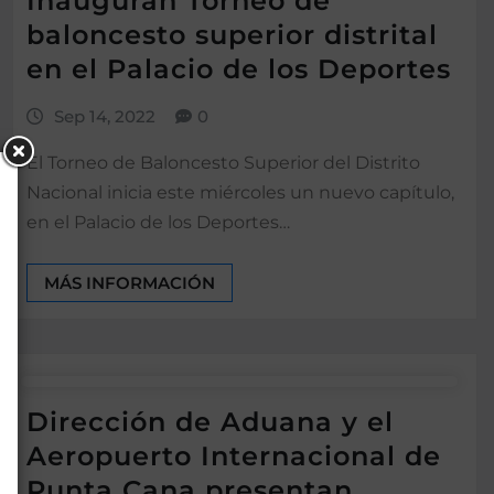
Inauguran Torneo de
baloncesto superior distrital
en el Palacio de los Deportes
Sep 14, 2022
0
El Torneo de Baloncesto Superior del Distrito
Nacional inicia este miércoles un nuevo capítulo,
en el Palacio de los Deportes…
MÁS INFORMACIÓN
Dirección de Aduana y el
Aeropuerto Internacional de
Punta Cana presentan