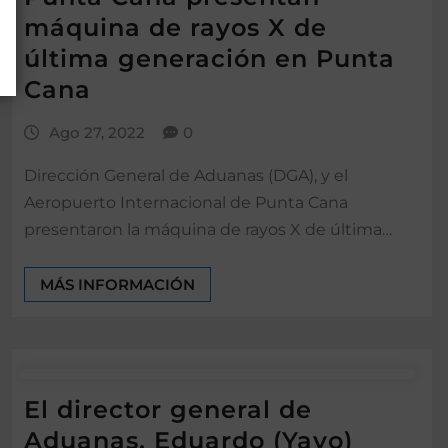
máquina de rayos X de
última generación en Punta
Cana
Ago 27, 2022
0
Dirección General de Aduanas (DGA), y el
Aeropuerto Internacional de Punta Cana
presentaron la máquina de rayos X de última…
MÁS INFORMACIÓN
El director general de
Aduanas, Eduardo (Yayo)