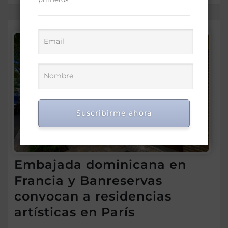
Suscribirme ahora
Embajada dominicana en
Francia y Banreservas
convocan a residencias
artísticas en París